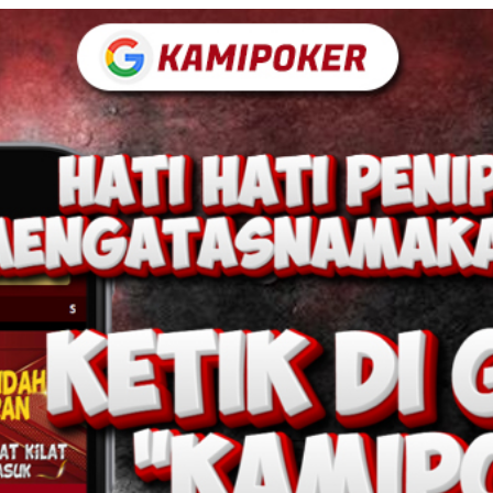
im**jp Berhasil Withdraw Rp 6.399.000,00