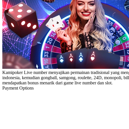
Kamipoker Live number menyajikan permainan tradisional yang meng
indonesia, kemudian gongball, samgong, roulette, 24D, monopoli, bil
mendapatkan bonus menarik dari game live number dan slot.
Payment Options