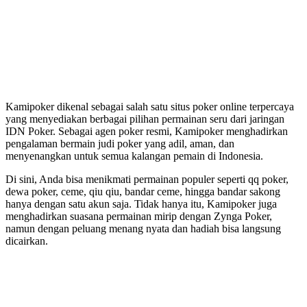
Kamipoker | Situs Poker
Online & IDN Poker
Terpercaya di Indonesia
Kamipoker dikenal sebagai salah satu situs poker online terpercaya
yang menyediakan berbagai pilihan permainan seru dari jaringan
IDN Poker. Sebagai agen poker resmi, Kamipoker menghadirkan
pengalaman bermain judi poker yang adil, aman, dan
menyenangkan untuk semua kalangan pemain di Indonesia.
Di sini, Anda bisa menikmati permainan populer seperti qq poker,
dewa poker, ceme, qiu qiu, bandar ceme, hingga bandar sakong
hanya dengan satu akun saja. Tidak hanya itu, Kamipoker juga
menghadirkan suasana permainan mirip dengan Zynga Poker,
namun dengan peluang menang nyata dan hadiah bisa langsung
dicairkan.
Mengapa Kamipoker Jadi Pilihan Utama
Pemain Poker Online?