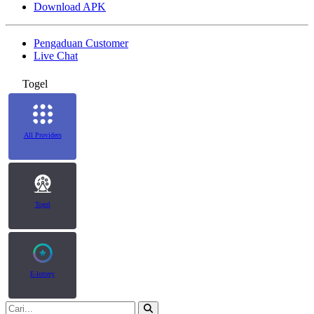
Download APK
Pengaduan Customer
Live Chat
Togel
All Providers
Togel
E-lottery