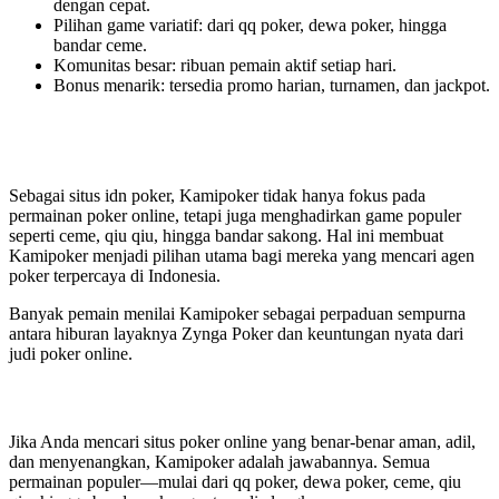
dengan cepat.
Pilihan game variatif: dari qq poker, dewa poker, hingga
bandar ceme.
Komunitas besar: ribuan pemain aktif setiap hari.
Bonus menarik: tersedia promo harian, turnamen, dan jackpot.
Kamipoker: Tempat Terbaik Untuk Agen Poker
Online
Sebagai situs idn poker, Kamipoker tidak hanya fokus pada
permainan poker online, tetapi juga menghadirkan game populer
seperti ceme, qiu qiu, hingga bandar sakong. Hal ini membuat
Kamipoker menjadi pilihan utama bagi mereka yang mencari agen
poker terpercaya di Indonesia.
Banyak pemain menilai Kamipoker sebagai perpaduan sempurna
antara hiburan layaknya Zynga Poker dan keuntungan nyata dari
judi poker online.
Penutup
Jika Anda mencari situs poker online yang benar-benar aman, adil,
dan menyenangkan, Kamipoker adalah jawabannya. Semua
permainan populer—mulai dari qq poker, dewa poker, ceme, qiu