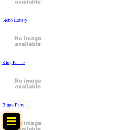
Sicbo Lottery
King Palace
Tap Me!
Bingo Party