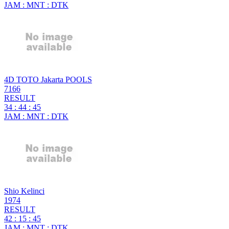
JAM : MNT : DTK
4D TOTO Jakarta POOLS
7166
RESULT
34
:
44
:
44
JAM : MNT : DTK
Shio Kelinci
1974
RESULT
42
:
15
:
44
JAM : MNT : DTK