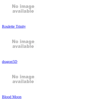
Roulette Trinity
dragon5D
Blood Moon