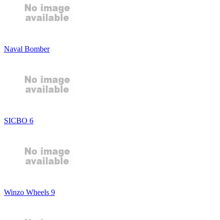
Naval Bomber
SICBO 6
Winzo Wheels 9