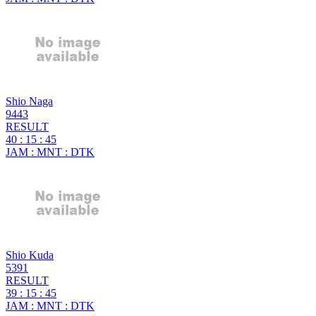
Shio Naga
9443
RESULT
40
:
15
:
44
JAM : MNT : DTK
Shio Kuda
5391
RESULT
39
:
15
:
44
JAM : MNT : DTK