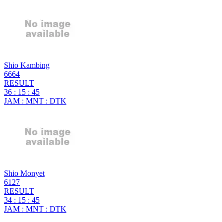
Shio Kambing
6664
RESULT
36
:
15
:
44
JAM : MNT : DTK
Shio Monyet
6127
RESULT
34
:
15
:
44
JAM : MNT : DTK