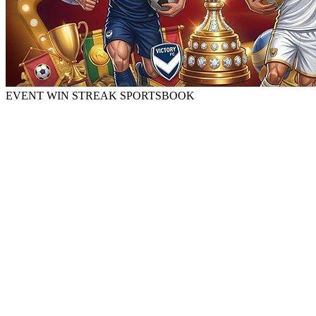
EVENT WIN STREAK SPORTSBOOK
Tata Cara Wajib Agar Bisa Claim:
Wajib upload Bill Kemenangan ke Grup FB KAMIPOKER menggunakan Hastag :
#EventWinStreakKamipoker dan Tag 5 Orang Temanmu. Setelah Dinyatakan SAH oleh
Admin, Silakan Ke Livechat Atau WA KAMIPOKER
Syarat & Ketentuan :
1. Event ini berlaku untuk semua member KAMIPOKER.
2. Event ini hanya berlaku untuk Taruhan Sepak Bola Pasaran INDONESIA Saja.