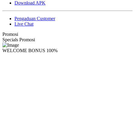
Download APK
Pengaduan Customer
Live Chat
Promosi
Specials Promosi
WELCOME BONUS 100%
WELCOME BONUS 100%
Syarat & Ketentuan :
⦿ Bonus berlaku untuk member baru
KAMIPOKER
⦿ Bonus berlaku untuk member baru yang deposit dengan minimal
deposit Rp 25.000,-
⦿ Bonus hanya dapat di klaim oleh member baru 1 kali pada awal
deposit
⦿ Maksimal Bonus untuk Promo ini Rp. 100,000
⦿ Bonus tidak dapat di Withdrawkan sampai anda telah mencapai