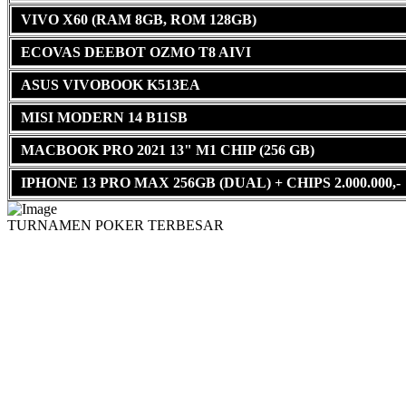
VIVO X60 (RAM 8GB, ROM 128GB)
ECOVAS DEEBOT OZMO T8 AIVI
ASUS VIVOBOOK K513EA
MISI MODERN 14 B11SB
MACBOOK PRO 2021 13" M1 CHIP (256 GB)
IPHONE 13 PRO MAX 256GB (DUAL) + CHIPS 2.000.000,-
TURNAMEN POKER TERBESAR
MONDAY WARMUP
Jumlah Hadiah: 15,000,000
Buyin: 50,000+10,000
Jadwal: Senin jam 21.00 WIB
ALL IN Tuesday
Jumlah Hadiah: 20,000,000
Buyin: 100,000+20,000
Jadwal: Selasa jam 21.00 WIB