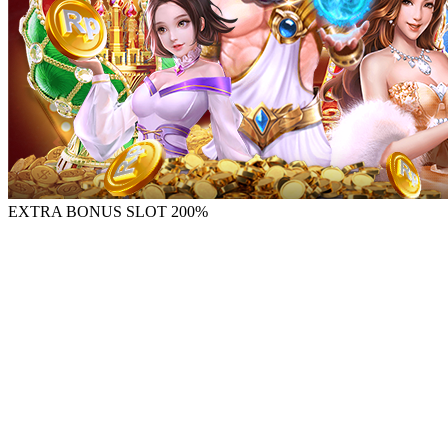
EXTRA BONUS SLOT 200%
EXTRA BONUS SLOT 200%
SYARAT & KETENTUAN :
⦿ Berlaku untuk semua member baru yang terdaftar di
KAMIPOKER.
⦿ Klaim bonus diawal saat saldo belum dimasukan ke game .