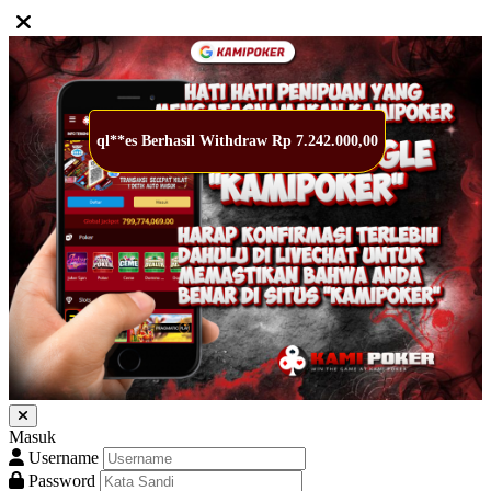
ql**es Berhasil Withdraw Rp 7.242.000,00
Masuk
Username
Password