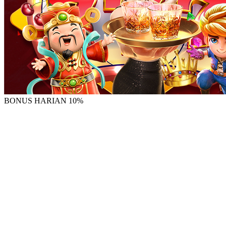
BONUS HARIAN 10%
BONUS HARIAN 10%
Syarat & Ketentuan :
⦿ bonus hanya berlaku untuk member aktif
⦿ Deposit dari jam 00:01 (malam) s/d 23:59 (malam) Wib.
⦿ Minimal deposit 50K
⦿ Contoh: Deposit 50rb + Bonus 5rb = 55rb
⦿ Maksimal klaim bonus ini 2x dalam 1 hari.
⦿ Maksimal bonus 20rb
⦿ Bonus harus claim melalui WA
KAMIPOKER
⦿ Syarat Withdraw TO/ TurnOver harus x5
⦿ Bonus ini Berlaku untuk semua member, di semua game