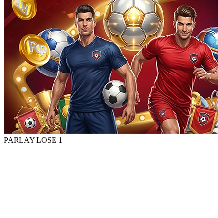
PARLAY LOSE 1
Parlay kamu Lose 1 ?
Jangan khawatir, di KAMIPOKER tetap Dibayar!
Syarat & Ketentuan :