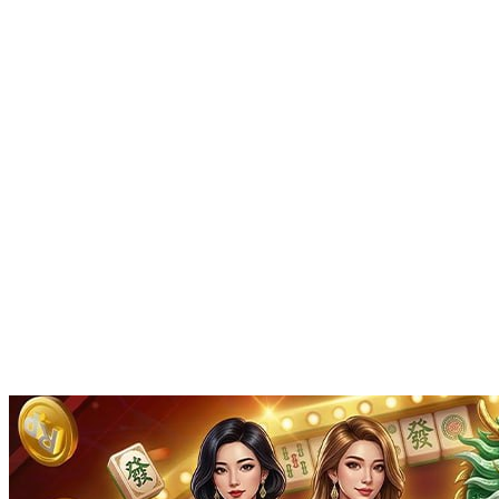
► Minimal Kemenangan : Rp.200.000
► Maximal PerKlaim : Rp.500.000
* BONUS 15% BUY SPIN *
- TIDAK ADA MINIMAL PEMBELIAN
► Minimal Kemenangan : Rp.250.000
► Maximal PerKlaim : Rp.500.000
NB: Setelah Potongan Modal Pembelian