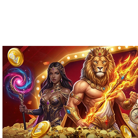
voucher
3. Buka website
https://128spin.com/
& Masukkan kode voucher
4. Putar wheel spin, lalu dapatkan hadiah.
5. Hadiah akan langsung masuk kedalam akun masing-masing
member secara otomatis.