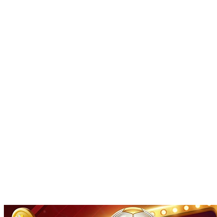
BET 5.000+ : 3 Scatter Rp.40.000
: 4 Scatter Rp.100.000
: 5 Scatter Rp.180.000
BET 10.000+ : 3 Scatter Rp.60.000
: 4 Scatter Rp.130.000
: 5 Scatter Rp.280.000
BET 25.000+ : 3 Scatter Rp.80.000
: 4 Scatter Rp.200.000
: 5 Scatter Rp.450.000